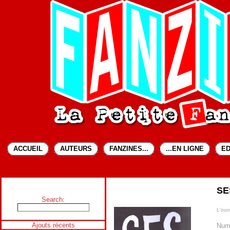
ACCUEIL
AUTEURS
FANZINES...
...EN LIGNE
ED
SE
Search:
L'ouvr
Ajouts récents
Num