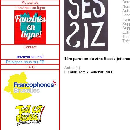
Date
Actualités
Nom
Fanzines en ligne
Auto
Lan
Form
Supp
Supp
Extr
Tech
Thè
Contact
envoyer un mail
1ère parution du zine Sessiz (silence
Rejoignez-nous sur FB!
F.A.Q
Auteur(s):
O'Larak Tom • Bouchar Paul