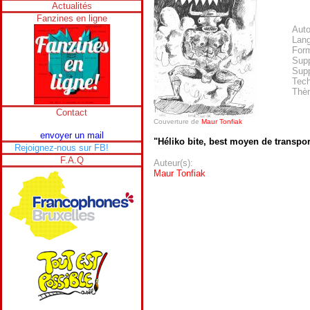
Actualités
Fanzines en ligne
Auto
Lan
Form
Supp
Supp
Tech
Thè
Contact
Couverture de
Maur Tonfiak
envoyer un mail
"Héliko bite, best moyen de transpor
Rejoignez-nous sur FB!
F.A.Q
Auteur(s):
Maur Tonfiak