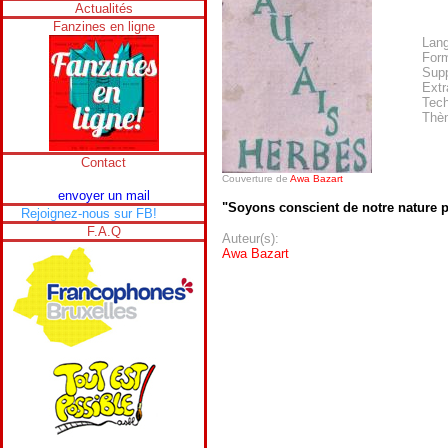
Actualités
Fanzines en ligne
Lan
Form
Supp
Extr
Tech
Thè
Contact
Couverture de
Awa Bazart
envoyer un mail
"Soyons conscient de notre nature 
Rejoignez-nous sur FB!
F.A.Q
Auteur(s):
Awa Bazart