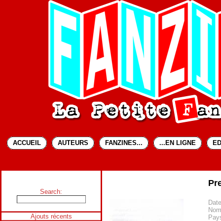
ACCUEIL
AUTEURS
FANZINES...
...EN LIGNE
ED
Pr
Search:
Date
Nom
Ajouts récents
Pays