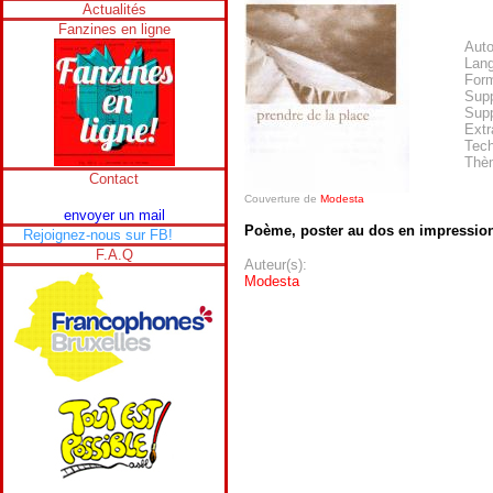
Actualités
Fanzines en ligne
Auto
Lan
Form
Supp
Supp
Extr
Tech
Thè
Contact
Couverture de
Modesta
envoyer un mail
Poème, poster au dos en impression
Rejoignez-nous sur FB!
F.A.Q
Auteur(s):
Modesta