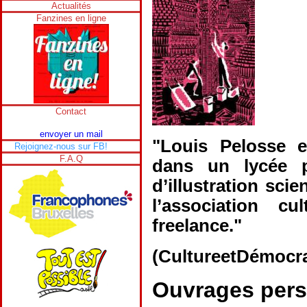
Actualités
Fanzines en ligne
Contact
envoyer un mail
"Louis Pelosse e
Rejoignez-nous sur FB!
F.A.Q
dans un lycée p
d’illustration sci
l’association cu
freelance."
(CultureetDémocra
Ouvrages pers