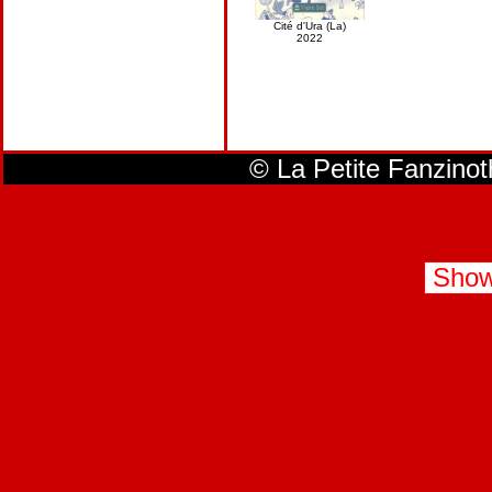
Cité d'Ura (La)
2022
© La Petite Fanzino
Show 