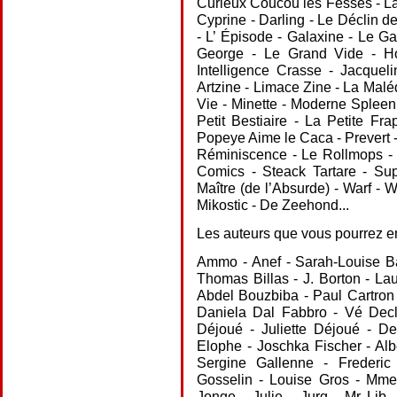
Curieux Coucou les Fesses - L
Cyprine - Darling - Le Déclin d
- L’ Épisode - Galaxine - Le 
George - Le Grand Vide - Ho
Intelligence Crasse - Jacquel
Artzine - Limace Zine - La Malé
Vie - Minette - Moderne Spleen
Petit Bestiaire - La Petite F
Popeye Aime le Caca - Prevert -
Réminiscence - Le Rollmops - 
Comics - Steack Tartare - Su
Maître (de l’Absurde) - Warf -
Mikostic - De Zeehond...
Les auteurs que vous pourrez 
Ammo - Anef - Sarah-Louise Ba
Thomas Billas - J. Borton - L
Abdel Bouzbiba - Paul Cartron
Daniela Dal Fabbro - Vé Decl
Déjoué - Juliette Déjoué - De
Elophe - Joschka Fischer - Alb
Sergine Gallenne - Frederi
Gosselin - Louise Gros - Mme
Jonge - Julie - Jurg - Mr Lib 