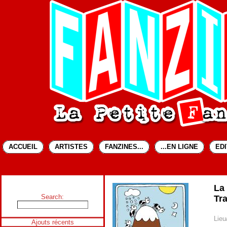
ACCUEIL
ARTISTES
FANZINES...
...EN LIGNE
ED
La
Search:
Tr
Lieu
Ajouts récents